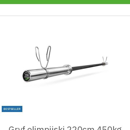
BESTSELLER
Gryf olimpijski 220cm 450kg