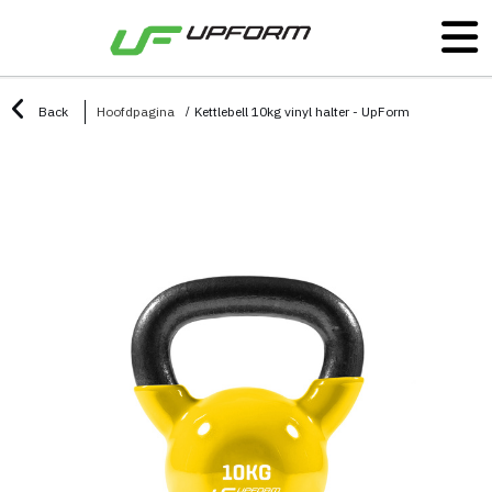
Back
Hoofdpagina
Kettlebell 10kg vinyl halter - UpForm