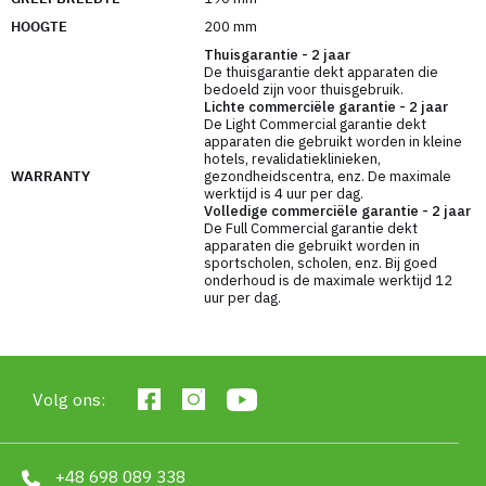
krassen en corrosie en vermindert het risico op
HOOGTE
200 mm
schade aan vloeren en andere oppervlakken, wat
Thuisgarantie - 2 jaar
belangrijk is bij het thuis sporten. Bovendien
De thuisgarantie dekt apparaten die
hebben ze dankzij hun felle kleuren een
bedoeld zijn voor thuisgebruik.
Lichte commerciële garantie - 2 jaar
aantrekkelijk uiterlijk, wat kan aanmoedigen om te
De Light Commercial garantie dekt
sporten.
apparaten die gebruikt worden in kleine
hotels, revalidatieklinieken,
WARRANTY
gezondheidscentra, enz. De maximale
Hoe kies je het juiste gewicht?
werktijd is 4 uur per dag.
Volledige commerciële garantie - 2 jaar
Beginners: Het wordt meestal aanbevolen om
De Full Commercial garantie dekt
te beginnen met 4-12 kg.
apparaten die gebruikt worden in
sportscholen, scholen, enz. Bij goed
Gemiddeld: Gewichten van 12-16 kg zijn
onderhoud is de maximale werktijd 12
geschikt voor mensen met enige ervaring.
uur per dag.
Gevorderden: Mensen die regelmatig trainen,
kunnen kettlebells gebruiken die 16 kg of
meer wegen.
Volg ons:
Voorbeeldoefeningen:
Swing kettlebell:
Geweldig voor het
+48 698 089 338
ontwikkelen van kracht en