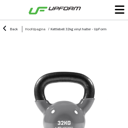
Back
Hoofdpagina
Kettlebell 32kg vinyl halter - UpForm