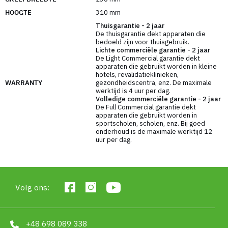
krassen en corrosie en vermindert het risico op
HOOGTE
310 mm
schade aan vloeren en andere oppervlakken, wat
Thuisgarantie - 2 jaar
belangrijk is bij het thuis sporten. Bovendien
De thuisgarantie dekt apparaten die
hebben ze dankzij hun felle kleuren een
bedoeld zijn voor thuisgebruik.
Lichte commerciële garantie - 2 jaar
aantrekkelijk uiterlijk, wat kan aanmoedigen om te
De Light Commercial garantie dekt
sporten.
apparaten die gebruikt worden in kleine
hotels, revalidatieklinieken,
WARRANTY
gezondheidscentra, enz. De maximale
Hoe kies je het juiste gewicht?
werktijd is 4 uur per dag.
Volledige commerciële garantie - 2 jaar
Beginners: Het wordt meestal aanbevolen om
De Full Commercial garantie dekt
te beginnen met 4-12 kg.
apparaten die gebruikt worden in
sportscholen, scholen, enz. Bij goed
Gemiddeld: Gewichten van 12-16 kg zijn
onderhoud is de maximale werktijd 12
geschikt voor mensen met enige ervaring.
uur per dag.
Gevorderden: Mensen die regelmatig trainen,
kunnen kettlebells gebruiken die 16 kg of
meer wegen.
Volg ons:
Voorbeeldoefeningen:
Swing kettlebell:
Geweldig voor het
+48 698 089 338
ontwikkelen van kracht en