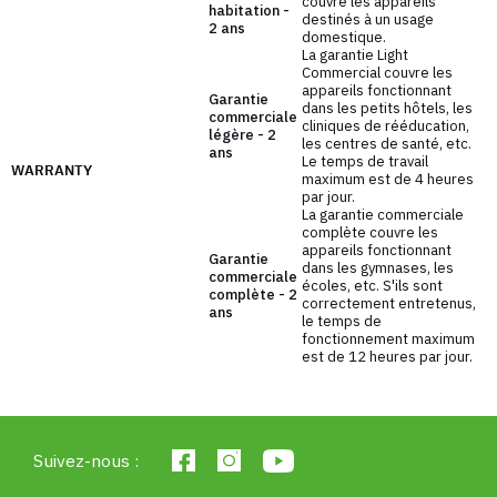
de fitness. L'un des grands avantages de la ligne F
couvre les appareils
habitation -
destinés à un usage
d'UpForm est sa modularité - des tours qui relient
2 ans
domestique.
plusieurs appareils. La ligne Upform F ne présente
La garantie Light
Commercial couvre les
pas une solution rigide. La ligne offre la possibilité
appareils fonctionnant
Garantie
de choisir des machines qui s'intègrent
dans les petits hôtels, les
commerciale
cliniques de rééducation,
parfaitement dans le concept du centre de fitness.
légère - 2
les centres de santé, etc.
Grâce à leur conception modulaire, les machines
ans
Le temps de travail
WARRANTY
UpForm peuvent être configurées en fonction des
maximum est de 4 heures
par jour.
besoins et des possibilités de chacun.
La garantie commerciale
complète couvre les
appareils fonctionnant
Garantie
dans les gymnases, les
commerciale
écoles, etc. S'ils sont
complète - 2
correctement entretenus,
ans
le temps de
fonctionnement maximum
est de 12 heures par jour.
Suivez-nous :