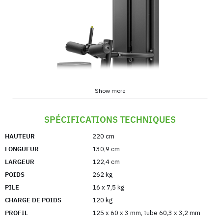
Show more
Lève-personne plafonnier (double) UR-U018 -
SPÉCIFICATIONS TECHNIQUES
UpForm
HAUTEUR
220 cm
Le lève-personne plafonnier UR-U018 (double) est
LONGUEUR
130,9 cm
un complément imbattable à l'équipement de votre
LARGEUR
122,4 cm
salle de sport ou de votre club de fitness. Cet
POIDS
262 kg
appareil est conçu pour un usage commercial, ce
PILE
16 x 7,5 kg
qui vous permet d'entraîner vos muscles dorsaux.
CHARGE DE POIDS
120 kg
L'utilisation de deux poulies indépendantes est une
PROFIL
125 x 60 x 3 mm
,
tube 60,3 x 3,2 mm