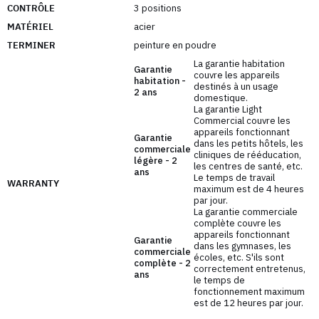
solution réfléchie qui élargit les possibilités
CONTRÔLE
3 positions
d'entraînement. Il est ainsi possible d'entraîner
MATÉRIEL
acier
chaque côté du corps séparément.
TERMINER
peinture en poudre
Une construction stable, un rembourrage durable
La garantie habitation
Garantie
couvre les appareils
et un design moderne ne sont que quelques-uns
habitation -
destinés à un usage
des nombreux avantages du lève-personnes
2 ans
domestique.
plafonnier UR-U018 de la série R-Line d'UpForm.
La garantie Light
Commercial couvre les
appareils fonctionnant
Double ascenseur
Garantie
dans les petits hôtels, les
commerciale
cliniques de rééducation,
légère - 2
Grâce à l'utilisation de câbles doubles, il est
les centres de santé, etc.
ans
Le temps de travail
possible d'entraîner des parties musculaires
WARRANTY
maximum est de 4 heures
sélectionnées. Vous pouvez utiliser différents
par jour.
accessoires pour séparer les muscles que vous
La garantie commerciale
complète couvre les
entraînez. Rien ne vous empêche non plus de relier
appareils fonctionnant
Garantie
les câbles de l'élévateur à une seule tige. Chaque
dans les gymnases, les
commerciale
écoles, etc. S'ils sont
option présente de nombreux avantages,
complète - 2
correctement entretenus,
ans
choisissez vous-même ce qui vous convient le
le temps de
fonctionnement maximum
mieux.
est de 12 heures par jour.