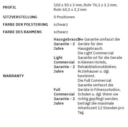
Systems. Mit ihm können Sie alle Muskelgruppen
100 x 50 x 3 mm
,
Rohr 76,1 x 3,2 mm
,
PROFIL
auf allen Ebenen trainieren.
Rohr 60,3 x 3,2 mm
SITZVERSTELLUNG
5 Positionen
Die Marke UpForm ist ein revolutionäres System für
FARBE DER POLSTERUNG
schwarz
kommerzielle Fitnessstudios und Fitnessclubs. Ein
FARBE DES RAHMENS
schwarz
großer Vorteil der UpForm F-Linie ist ihre
Hausgebrauch-
Die Garantie umfasst die
Modularität - Türme, die mehrere Geräte
Garantie - 2
Geräte für den
verbinden. Die Upform F-Line stellt keine starre
Jahre
Hausgebrauch.
Lösung vor. Die Linie bietet die Möglichkeit,
Die Light Commercial
Light
Garantie ist für die Gerate
Maschinen auszuwählen, die perfekt in das
Commercial
in kleinen Hotels,
Konzept des Fitnessstudios passen. Dank des
Garantie - 2
Rehabilitationskliniken,
Jahre
Ärztehäuser u. dgl.
modularen Aufbaus können die UpForm-Geräte je
WARRANTY
bestimmt.
nach den individuellen Bedürfnissen und
Die Full Commercial
Garantie umfasst die
Möglichkeiten konfiguriert werden.
Full
Geräte in Fitnessstudios,
Commercial
Schulen u. dgl. Wenn sie
HINWEIS: In Fällen, in denen das UF-024 als
Garantie - 2
richtig gepflegt werden,
eigenständige, freistehende Maschine (ohne
Jahre
beträgt die maximale
Arbeitszeit 12 Stunden pro
Verbindung mit anderen Geräten der F-LINE-Serie)
Tag.
verwendet wird, ist es zur Erzielung der vollen
Stabilität der Struktur erforderlich, es mit den für