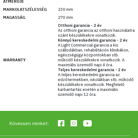
ÁTMÉRŐJE
vinil bevonat pedig védi a felületet a karcolásoktól
és a korróziótól, valamint csökkenti a padló és
MARKOLATSZÉLESSÉG
230 mm
egyéb felületek károsodásának kockázatát, ami
MAGASSÁG
270 mm
fontos az otthoni edzés során. Emellett élénk
Otthoni garancia - 2 év
színeiknek köszönhetően vonzó megjelenésűek,
Az otthoni garancia az otthoni használatra
szánt készülékekre vonatkozik.
ami ösztönző lehet az edzésre.
Könnyű kereskedelmi garancia - 2 év
A Light Commercial garancia a kis
Hogyan válasszuk ki a megfelelő súlyt?
szállodákban, rehabilitációs klinikákon,
egészségügyi központokban stb.
WARRANTY
működő készülékekre vonatkozik. A
Kezdők: Általában 4-12 kg-mal ajánlott
maximális üzemidő napi 4 óra.
kezdeni.
Teljes kereskedelmi garancia - 2 év
Közepes: A 12-16 kg-os súly megfelelő
A teljes kereskedelmi garancia az
edzőtermekben, iskolákban stb. működő
gyakorlattal rendelkezők számára.
készülékekre vonatkozik. Megfelelő
Speciális: Azok, akik rendszeresen edzenek,
karbantartás esetén a maximális
üzemidő napi 12 óra.
használhatják a 16 kg-os vagy annál nagyobb
kettlebelleket.
Példagyakorlatok:
Kövessen minket:
Swing kettlebell:
Nagyszerű az erő és az
állóképesség fejlesztéséhez.