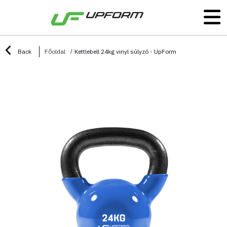
Back
Főoldal
Kettlebell 24kg vinyl súlyzó - UpForm