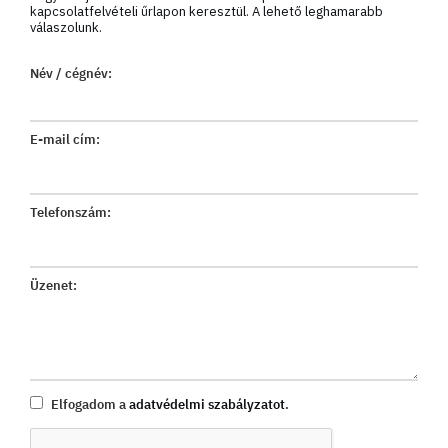
kapcsolatfelvételi űrlapon keresztül. A lehető leghamarabb
válaszolunk.
Név / cégnév:
E-mail cím:
Telefonszám:
Üzenet:
Elfogadom a
adatvédelmi szabályzatot
.