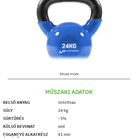
Show more
MŰSZAKI ADATOK
Az UpForm vinil öntöttvas kettlebell egy olyan
BELSŐ ANYAG
öntöttvas
súlytípus, amely egyesíti az öntöttvas és a vinil
SÚLY
24 kg
előnyeit.
SÚRTŰRÉS
~5%
Az öntöttvas használatának köszönhetően a
KÜLSŐ BEVONAT
vinil
kettlebell ellenáll a mechanikai sérüléseknek, a
FOGANTYÚ ALKATRÉSZ
41 mm