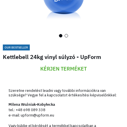
OUR BESTSELLER
Kettlebell 24kg vinyl súlyzó - UpForm
KÉRJEN TERMÉKET
Szeretne rendelést leadni vagy további információkra van
szüksége? Vegye fel a kapcsolatot értékesítési képviselőnkkel:
Milena Woźniak-Kobyłecka
tel.:
+48 698 089 338
e-mail:
upform@upform.eu
Vagy küldje el kérdését a termékkel kapcsolatban a