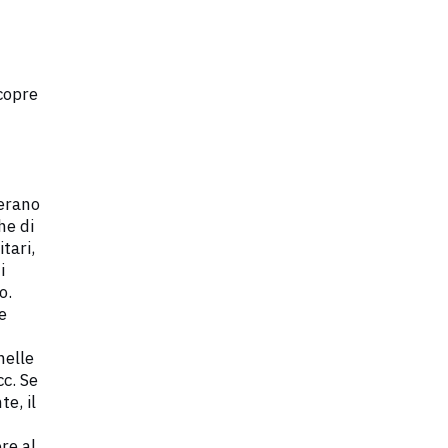
copre
erano
he di
itari,
i
o.
e
nelle
cc. Se
e, il
re al