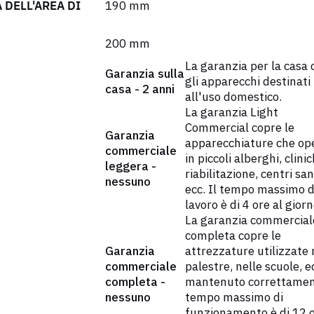
 DELL'AREA DI
190 mm
200 mm
La garanzia per la casa 
Garanzia sulla
gli apparecchi destinati
casa - 2 anni
all'uso domestico.
La garanzia Light
Commercial copre le
Garanzia
apparecchiature che op
commerciale
in piccoli alberghi, clinic
leggera -
riabilitazione, centri san
nessuno
ecc. Il tempo massimo d
lavoro è di 4 ore al giorn
La garanzia commercial
completa copre le
Garanzia
attrezzature utilizzate 
commerciale
palestre, nelle scuole, e
completa -
mantenuto correttament
nessuno
tempo massimo di
funzionamento è di 12 o