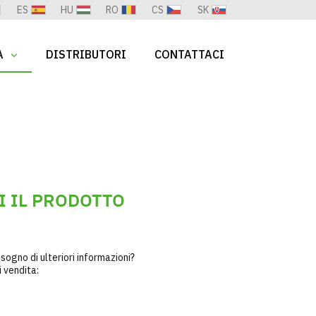
ES
HU
RO
CS
SK
A
DISTRIBUTORI
CONTATTACI
I IL PRODOTTO
sogno di ulteriori informazioni?
 vendita: