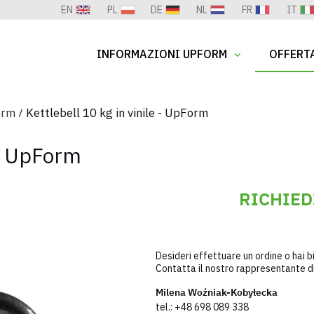
EN
PL
DE
NL
FR
IT
INFORMAZIONI UPFORM
OFFERT
orm
Kettlebell 10 kg in vinile - UpForm
 - UpForm
RICHIED
Desideri effettuare un ordine o hai bi
Contatta il nostro rappresentante di
Milena Woźniak-Kobyłecka
tel.:
+48 698 089 338