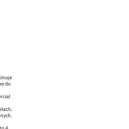
jmuje
ne do
rcial
elach,
jnych,
to 4