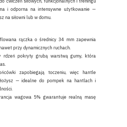
do ćwiczeń siłowych, funkcjonalnych i treningu
odna i odporna na intensywne użytkowanie —
esz na siłowni lub w domu.
yflowana rączka o średnicy 34 mm zapewnia
 nawet przy dynamicznych ruchach.
 rdzeń pokryty grubą warstwą gumy, która
as.
cówki zapobiegają toczeniu, więc hantle
dłożysz — idealne do pompek na hantlach i
ności.
rancja wagowa 5% gwarantuje realną masę