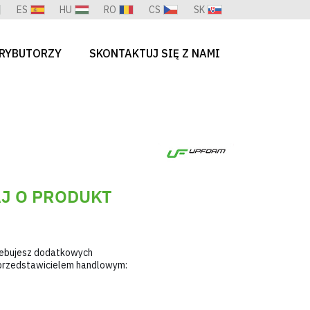
ES
HU
RO
CS
SK
RYBUTORZY
SKONTAKTUJ SIĘ Z NAMI
J O PRODUKT
zebujesz dodatkowych
m przedstawicielem handlowym: