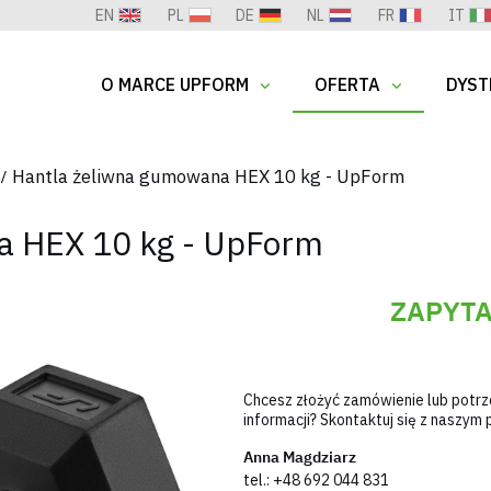
EN
PL
DE
NL
FR
IT
O MARCE UPFORM
OFERTA
DYST
Hantla żeliwna gumowana HEX 10 kg - UpForm
a HEX 10 kg - UpForm
ZAPYTA
Chcesz złożyć zamówienie lub potr
informacji? Skontaktuj się z naszy
Anna Magdziarz
tel.:
+48 692 044 831