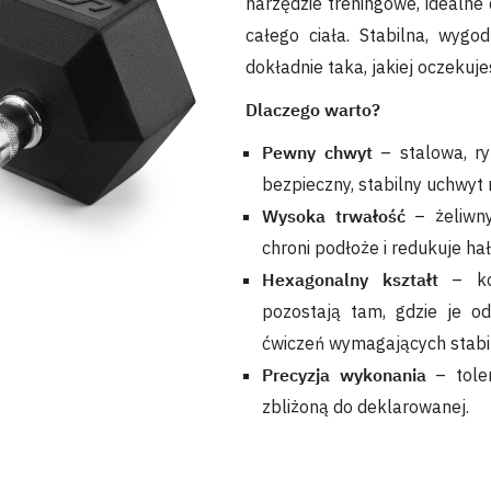
narzędzie treningowe, idealne 
całego ciała. Stabilna, wyg
dokładnie taka, jakiej oczekuj
Dlaczego warto?
Pewny chwyt
– stalowa, r
bezpieczny, stabilny uchwyt
Wysoka trwałość
– żeliwny
chroni podłoże i redukuje hał
Hexagonalny kształt
– koń
pozostają tam, gdzie je o
ćwiczeń wymagających stabil
Precyzja wykonania
– tole
zbliżoną do deklarowanej.