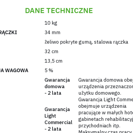
DANE TECHNICZNE
10 kg
RĄCZKI
34 mm
żeliwo pokryte gumą
,
stalowa rączka
32 cm
13,5 cm
JA WAGOWA
5 %
Gwarancja
Gwarancja domowa obe
domowa
urządzenia przeznaczo
- 2 lata
użytku domowego.
Gwarancja Light Comme
obejmuje urządzenia
Gwarancja
pracujące w małych hot
Light
gabinetach rehabilitacy
Commercial
przychodniach itp.
- 2 lata
Maksymalny czas pracy 