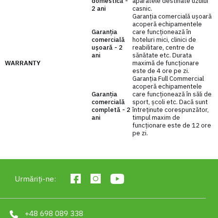
domestică -
aparatele destinate uzului
2 ani
casnic.
Garanția comercială ușoară
acoperă echipamentele
Garanția
care funcționează în
comercială
hoteluri mici, clinici de
ușoară - 2
reabilitare, centre de
ani
sănătate etc. Durata
WARRANTY
maximă de funcționare
este de 4 ore pe zi.
Garanția Full Commercial
acoperă echipamentele
Garanția
care funcționează în săli de
comercială
sport, școli etc. Dacă sunt
completă - 2
întreținute corespunzător,
ani
timpul maxim de
funcționare este de 12 ore
pe zi.
Baza stabilă a stativului
Urmăriți-ne:
Datorită greutății adecvate și a bazei stabile și mari,
standurile din seria R-Line rămân imobile!
+48 698 089 338