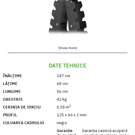
Show more
DATE TEHNICE
ÎNĂLȚIME
147 cm
LĂȚIME
68 cm
LUNGIME
56 cm
GREUTATE
42 kg
2
CERINȚA DE SPAȚIU
0,38 m
PROFIL
125 x 60 x 3 mm
CULOAREA CADRULUI
negru
Garanție
Garanția casnică acoperă