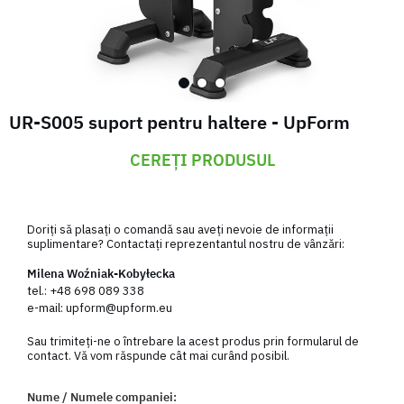
UR-S005 suport pentru haltere - UpForm
CEREȚI PRODUSUL
Doriți să plasați o comandă sau aveți nevoie de informații
suplimentare? Contactați reprezentantul nostru de vânzări:
Milena Woźniak-Kobyłecka
tel.:
+48 698 089 338
e-mail:
upform@upform.eu
Sau trimiteți-ne o întrebare la acest produs prin formularul de
contact. Vă vom răspunde cât mai curând posibil.
Nume / Numele companiei: