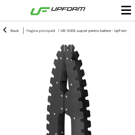
Back
Pagina principală
UR-S005 suport pentru haltere - UpForm