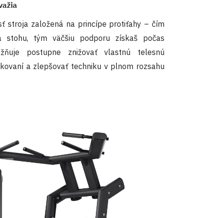
važia
osť stroja založená na princípe protiťahy – čím
a stohu, tým väčšiu podporu získaš počas
ožňuje postupne znižovať vlastnú telesnú
kovaní a zlepšovať techniku v plnom rozsahu