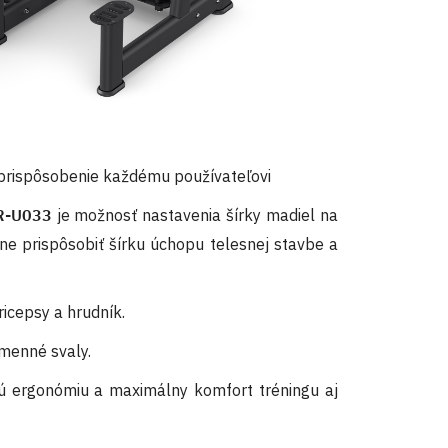
prispôsobenie každému používateľovi
R-U033
je možnosť nastavenia šírky madiel na
ne prispôsobiť šírku úchopu telesnej stavbe a
icepsy a hrudník.
amenné svaly.
ú ergonómiu a maximálny komfort tréningu aj