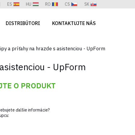
ES
HU
RO
CS
SK
DISTRIBÚTORI
KONTAKTUJTE NÁS
ipy a príťahy na hrazde s asistenciou - UpForm
 asistenciou - UpForm
JTE O PRODUKT
ebujete ďalšie informácie?
upcu: