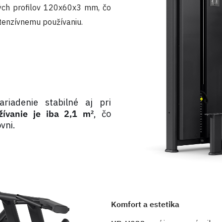
ých profilov 120x60x3 mm, čo
intenzívnemu používaniu.
iadenie stabilné aj pri
ívanie je iba 2,1 m²
, čo
vni.
Komfort a estetika