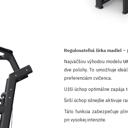
Regulovateľná šírka madiel
– 
Najväčšou výhodou modelu
U
dve polohy. To umožňuje ideál
preferenciám cvičenca.
Užší úchop optimálne zapája tr
Širší úchop silnejšie aktivuje r
Táto funkcia zabezpečuje pln
pri vysokej intenzite.