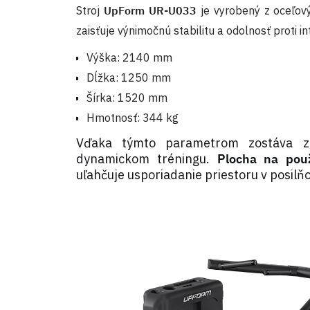
Stroj
UpForm UR-U033
je vyrobený z oceľov
zaisťuje výnimočnú stabilitu a odolnosť proti 
Výška: 2140 mm
Dĺžka: 1250 mm
Šírka: 1520 mm
Hmotnosť: 344 kg
Vďaka týmto parametrom zostáva zar
dynamickom tréningu.
Plocha na použ
uľahčuje usporiadanie priestoru v posilňo