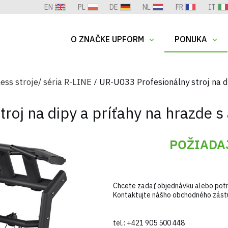
EN
PL
DE
NL
FR
IT
O ZNAČKE UPFORM
PONUKA
ness stroje/ séria R-LINE
UR-U033 Profesionálny stroj na d
roj na dipy a príťahy na hrazde s
POŽIADA
Chcete zadať objednávku alebo potr
Kontaktujte nášho obchodného zást
tel.:
+421 905 500 448