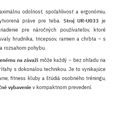
ximálnu odolnosť, spoľahlivosť a ergonómiu,
ytvorená práve pre teba.
Stroj UR-U033
je
ariadenie pre náročných používateľov, ktoré
valy hrudníka, tricepsov, ramien a chrbta – s
 a rozsahom pohybu.
enému na závaží
môže každý – bez ohľadu na
ríťahy s dokonalou technikou. Je to vynikajúce
vne, fitness kluby a štúdiá osobného tréningu,
čné vybavenie
v kompaktnom prevedení.