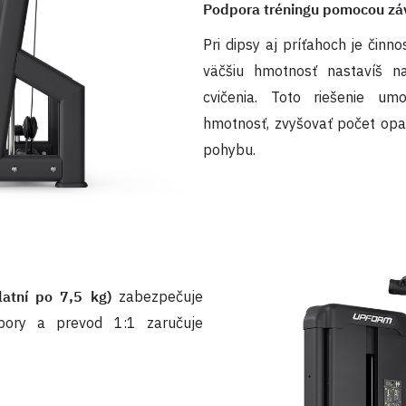
Podpora tréningu pomocou zá
Pri dipsy aj príťahoch je činn
väčšiu hmotnosť nastavíš n
cvičenia. Toto riešenie um
hmotnosť, zvyšovať počet opa
pohybu.
atní po 7,5 kg)
zabezpečuje
pory a prevod 1:1 zaručuje