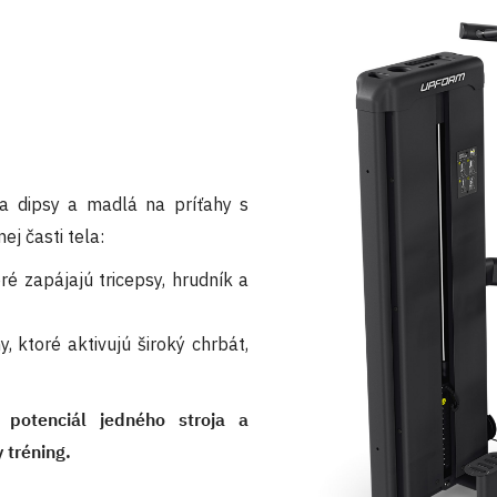
a dipsy a madlá na príťahy s
j časti tela:
é zapájajú tricepsy, hrudník a
 ktoré aktivujú široký chrbát,
 potenciál jedného stroja a
 tréning.