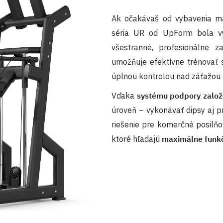
Ak očakávaš od vybavenia ma
séria UR od UpForm bola v
všestranné, profesionálne z
umožňuje efektívne trénovať s
úplnou kontrolou nad záťažou
Vďaka
systému podpory založ
úroveň – vykonávať dipsy aj p
riešenie pre komerčné posilňo
ktoré hľadajú
maximálne funk