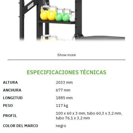
Show more
La estación Dip/Step con almacenamiento forma
ESPECIFICACIONES TÉCNICAS
parte del sistema Upform F-line. Con ella puede
ALTURA
2033 mm
entrenar todos los grupos musculares a todos los
niveles.
ANCHURA
677 mm
LONGITUD
1885 mm
PESO
117 kg
No incluye balones medicinales ni kettlebells.
100 x 60 x 3 mm
,
tubo 60,3 x 3,2 mm
,
PROFIL
tubo 76,1 x 3,2 mm
NOTA: En los casos en que la UF-011 se utilice
COLOR DEL MARCO
negro
como máquina independiente y autónoma (sin