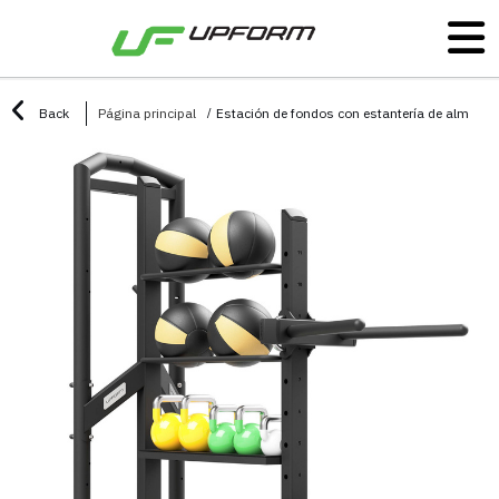
Back
Página principal
Estación de fondos con estantería de almac