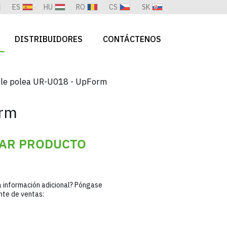
ES
HU
RO
CS
SK
DISTRIBUIDORES
CONTÁCTENOS
oble polea UR-U018 - UpForm
orm
TAR PRODUCTO
a información adicional? Póngase
nte de ventas: