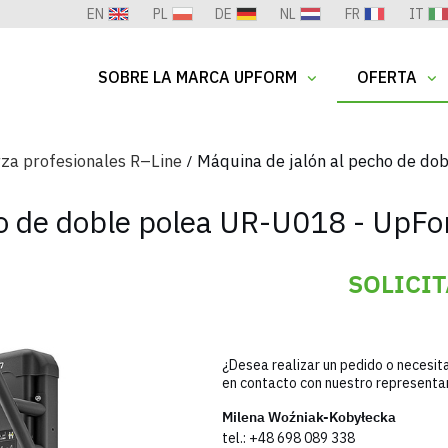
EN
PL
DE
NL
FR
IT
SOBRE LA MARCA UPFORM
OFERTA
za profesionales R–Line
Máquina de jalón al pecho de d
ho de doble polea UR-U018 - UpF
SOLICI
¿Desea realizar un pedido o necesit
en contacto con nuestro representa
Milena Woźniak-Kobyłecka
tel.:
+48 698 089 338