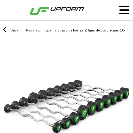
Back
Página principal
Juego de barras Z fijas de poliuretano 10-55 