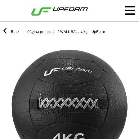
Back
Página principal
WALL BALL 4 kg – UpForm