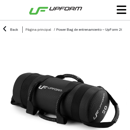
Back
Página principal
Power Bag de entrenamiento – UpForm 20 kg