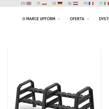
EN
PL
DE
NL
FR
IT
O MARCE UPFORM
OFERTA
DYST