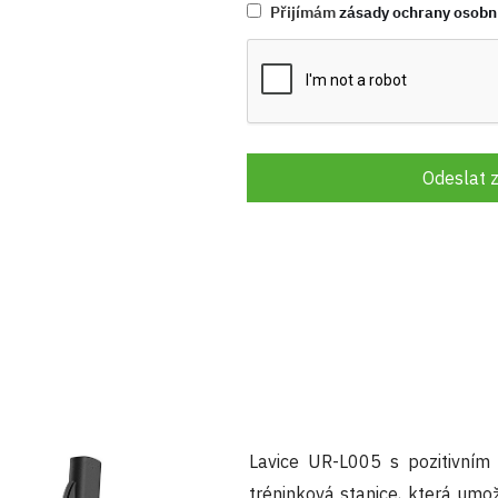
Přijímám
zásady ochrany osobn
Odeslat 
Lavice UR-L005 s pozitivním 
tréninková stanice, která umož