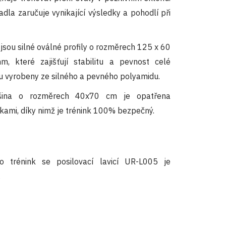
dla zaručuje vynikající výsledky a pohodlí při
jsou silné oválné profily o rozměrech 125 x 60
 které zajišťují stabilitu a pevnost celé
u vyrobeny ze silného a pevného polyamidu.
ošina o rozměrech 40x70 cm je opatřena
ami, díky nimž je trénink 100% bezpečný.
ro trénink se posilovací lavicí UR-L005 je
.