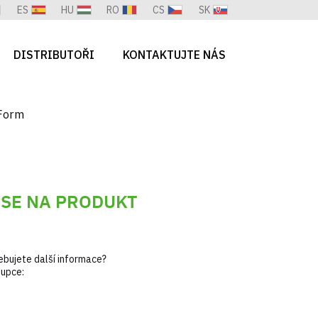
ES
HU
RO
CS
SK
DISTRIBUTOŘI
KONTAKTUJTE NÁS
pForm
 SE NA PRODUKT
bujete další informace?
tupce: