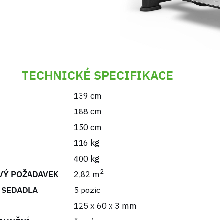
TECHNICKÉ SPECIFIKACE
139 cm
188 cm
150 cm
116 kg
400 kg
2
VÝ POŽADAVEK
2,82 m
 SEDADLA
5 pozic
125 x 60 x 3 mm