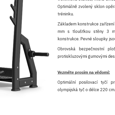
Optimálně zvolený sklon opěra
tréninku.
Základem konstrukce zařízení 
mm s tloušťkou stěny 3 mm,
konstrukce. Pevné sloupky jso
Obrovská bezpečnostní pl
protiskluzovými gumovými desk
Vezměte prosím na vědomí:
Optimální posilovací tyčí p
olympijská tyč o délce 220 cm