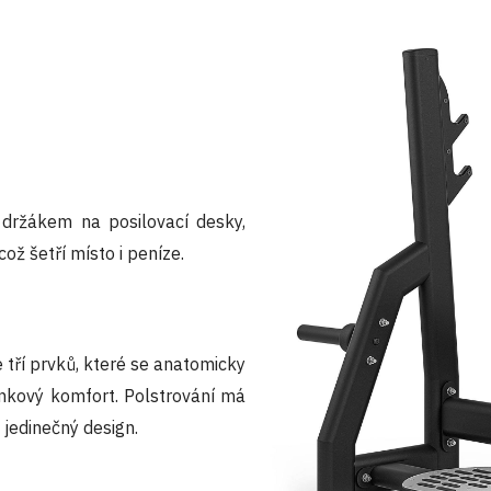
 držákem na posilovací desky,
ož šetří místo i peníze.
 tří prvků, které se anatomicky
ninkový komfort. Polstrování má
 jedinečný design.