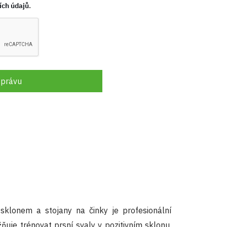
ích údajů
.
zprávu
sklonem a stojany na činky je profesionální
ňuje trénovat prsní svaly v pozitivním sklonu.