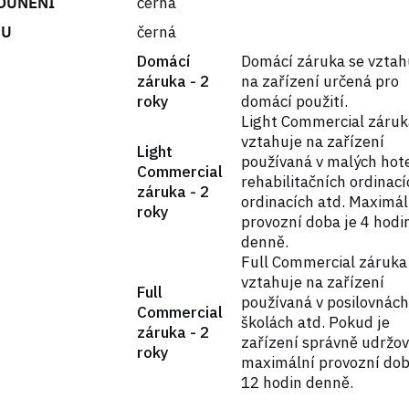
OUNĚNÍ
černá
MU
černá
Domácí
Domácí záruka se vztah
záruka - 2
na zařízení určená pro
roky
domácí použití.
Light Commercial záruk
vztahuje na zařízení
Light
používaná v malých hote
Commercial
rehabilitačních ordinací
záruka - 2
ordinacích atd. Maximál
roky
provozní doba je 4 hodi
denně.
Full Commercial záruka
vztahuje na zařízení
Full
používaná v posilovnách
Commercial
školách atd. Pokud je
záruka - 2
zařízení správně udržov
roky
maximální provozní dob
12 hodin denně.