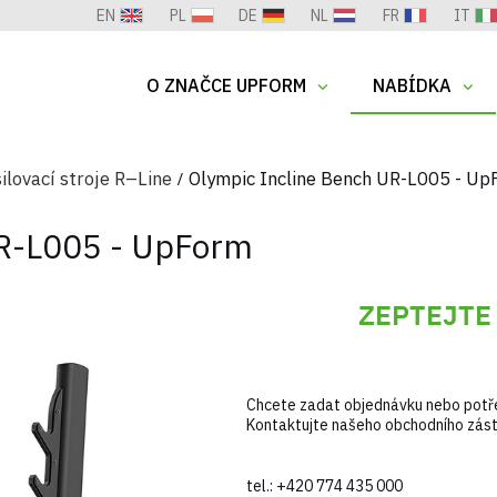
EN
PL
DE
NL
FR
IT
O ZNAČCE UPFORM
NABÍDKA
ilovací stroje R–Line
Olympic Incline Bench UR-L005 - U
UR-L005 - UpForm
ZEPTEJTE
Chcete zadat objednávku nebo potře
Kontaktujte našeho obchodního zás
tel.:
+420 774 435 000