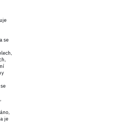
uje
a se
lech,
ch,
ní
ny
 se
,
áno,
a je