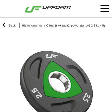
Back
Hlavní stránka
Olimpijské závaží polyuretanové 2,5 kg - UpFor