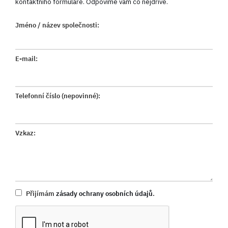
kontaktního formuláře. Odpovíme vám co nejdříve.
Jméno / název společnosti:
E-mail:
Telefonní číslo (nepovinné):
Vzkaz:
Přijímám
zásady ochrany osobních údajů
.