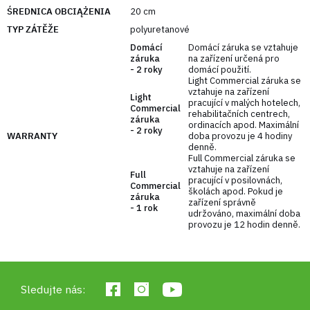
konstrukci nevypadne z kotouče ani při nejsilnějším
ŚREDNICA OBCIĄŻENIA
20 cm
nárazu. Je vyroben z vysoce kvalitní oceli, což
TYP ZÁTĚŽE
polyuretanové
zaručuje vysokou odolnost kotoučů při častém
Domácí
Domácí záruka se vztahuje
nasazování a sundávání.
záruka
na zařízení určená pro
- 2 roky
domácí použití.
Light Commercial záruka se
vztahuje na zařízení
Light
pracující v malých hotelech,
Commercial
rehabilitačních centrech,
záruka
ordinacích apod. Maximální
- 2 roky
WARRANTY
doba provozu je 4 hodiny
denně.
Full Commercial záruka se
vztahuje na zařízení
Full
pracující v posilovnách,
Commercial
školách apod. Pokud je
záruka
zařízení správně
- 1 rok
udržováno, maximální doba
provozu je 12 hodin denně.
Sledujte nás: