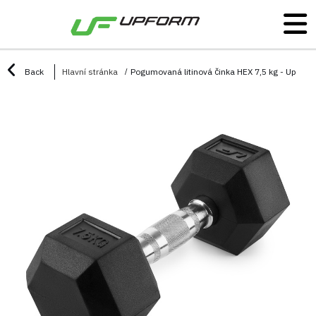
Back
Hlavní stránka
Pogumovaná litinová činka HEX 7,5 kg - UpFor