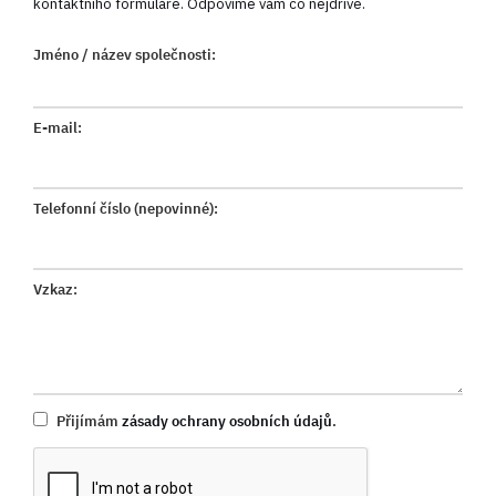
kontaktního formuláře. Odpovíme vám co nejdříve.
Jméno / název společnosti:
E-mail:
Telefonní číslo (nepovinné):
Vzkaz:
Přijímám
zásady ochrany osobních údajů
.