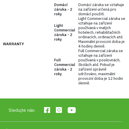
Domácí
Domácí záruka se vztahuje
Jistý úchop
– ocelová rýhovaná rukojeť o
záruka - 2
na zařízení určená pro
roky
domácí použití.
průměru 34 mm zajišťuje stabilní držení i při
Light Commercial záruka se
dynamických pohybech.
vztahuje na zařízení
Light
používaná v malých
Vysoká odolnost
– litinové jádro s tlustou
Commercial
hotelech, rehabilitačních
záruka - 2
gumovou vrstvou chrání podlahu a snižuje
ordinacích, ordinacích atd.
roky
Maximální provozní doba je
hluk.
WARRANTY
4 hodiny denně.
Hexagonální tvar
– konce zabraňují kutálení,
Full Commercial záruka se
ideální pro kliky na činkách a cviky vyžadující
vztahuje na zařízení
Full
používaná v posilovnách,
stabilitu.
Commercial
školách atd. Pokud je
Přesné zpracování
– hmotnostní tolerance 5
záruka - 2
zařízení správně
roky
udržováno, maximální
% zaručuje skutečnou hmotnost blízkou
provozní doba je 12 hodin
deklarované.
denně.
Sledujte nás: