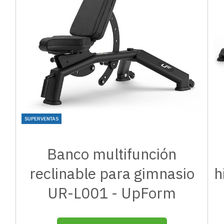
SUPERVENTAS
Banco multifunción
reclinable para gimnasio
h
UR-L001 - UpForm